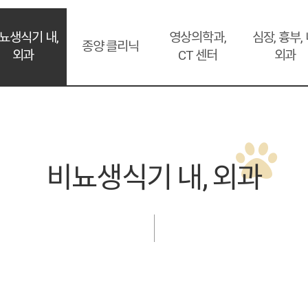
뇨생식기 내,
영상의학과,
심장, 흉부, 
종양 클리닉
외과
CT 센터
외과
비뇨생식기 내, 외과