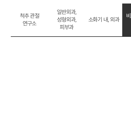
일반외과,
척추 관절
비
성형외과,
소화기 내, 외과
연구소
피부과