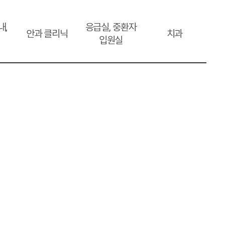
내,
응급실, 중환자
안과 클리닉
치과
입원실