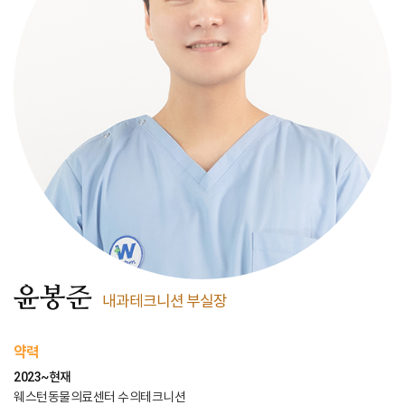
윤봉준
내과테크니션 부실장
약력
2023~현재
웨스턴동물의료센터 수의테크니션