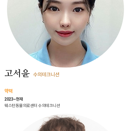
고서윤
수의테크니션
약력
2023~현재
웨스턴동물의료센터 수의테크니션