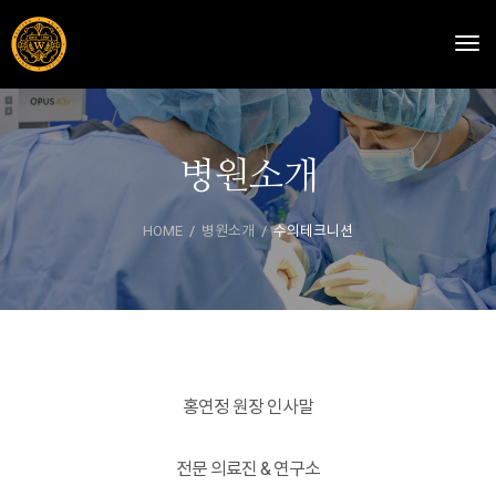
Togg
병원소개
HOME
병원소개
수의테크니션
홍연정 원장 인사말
전문 의료진 & 연구소