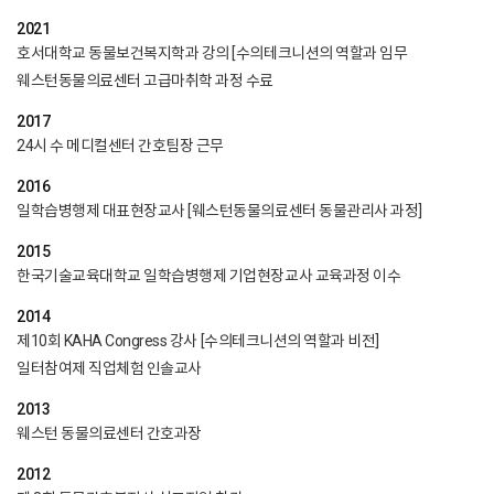
2021
호서대학교 동물보건복지학과 강의 [수의테크니션의 역할과 임무
웨스턴동물의료센터 고급마취학 과정 수료
2017
24시 수 메디컬센터 간호팀장 근무
2016
일학습병행제 대표현장교사 [웨스턴동물의료센터 동물관리사 과정]
2015
한국기술교육대학교 일학습병행제 기업현장교사 교육과정 이수
2014
제10회 KAHA Congress 강사 [수의테크니션의 역할과 비전]
일터참여제 직업체험 인솔교사
2013
웨스턴 동물의료센터 간호과장
2012