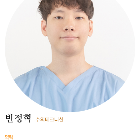
빈정혁
수의테크니션
약력