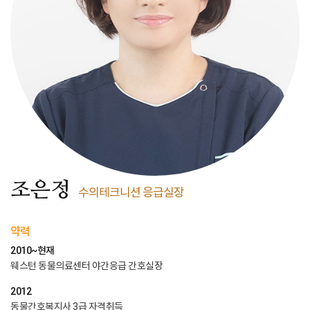
조은정
수의테크니션 응급실장
약력
2010~현재
웨스턴 동물의료센터 야간응급 간호실장
2012
동물간호복지사 3급 자격취득