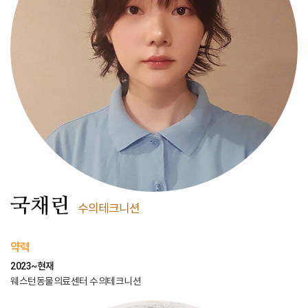
국채린
수의테크니션
약력
2023~현재
웨스턴동물의료센터 수의테크니션