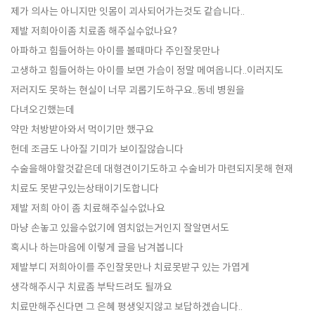
제가 의사는 아니지만 잇몸이 괴사되어가는것도 같습니다..
제발 저희아이좀 치료좀 해주실수없나요?
아파하고 힘들어하는 아이를 볼때마다 주인잘못만나
고생하고 힘들어하는 아이를 보면 가슴이 정말 메여옵니다..이러지도
저러지도 못하는 현실이 너무 괴롭기도하구요..동네 병원을
다녀오긴했는데
약만 처방받아와서 먹이기만 했구요
헌데 조금도 나아질 기미가 보이질않습니다
수술을해야할것같은데 대형견이기도하고 수술비가 마련되지못해 현재
치료도 못받구있는상태이기도합니다
제발 저희 아이 좀 치료해주실수없나요
마냥 손놓고 있을수없기에 염치없는거인지 잘알면서도
혹시나 하는마음에 이렇게 글을 남겨봅니다
제발부디 저희아이를 주인잘못만나 치료못받구 있는 가엽게
생각해주시구 치료좀 부탁드려도 될까요
치료만해주신다면 그 은혜 평생잊지않고 보답하겠습니다..