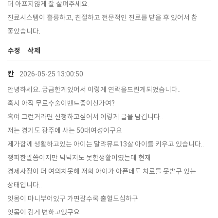
더 아프지않게 잘 살펴주세요.
진료시스템이 훌륭하고, 친절하고 전문적인 진료를 받을 후 있어서 참
좋았습니다.
수정
삭제
칸
2026-05-25 13:00:50
안녕하세요..궁금한게있어서 이렇게 연락을드린게되었습니다..
혹시 아직 무료수술이벤트중이신가여?
혹여 그런거라면 신청하고싶어서 이렇게 글을 남깁니다..
저는 경기도 광주에 사는 50대여성이구요
제가함께 생활하고있는 아이는 말랴뮤트13살 아이를 키우고 있습니다..
챙피한말씀이지만 넉넉지도 못한생활이였는데 현재
경제사정이 더 여의치못해 저희 아이가 아픈데도 치료를 못받구 있는
상태입니다..
잇몸이 마니부어있구 가면갈수록 출혈도심하구
잇몸이 검게 변하고있구요